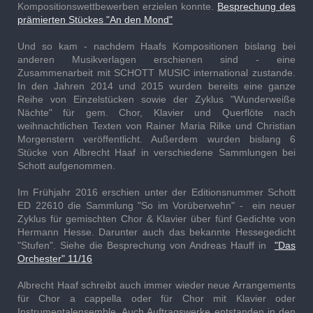
Kompositionswettbewerben erzielen konnte.
Besprechung des
prämierten Stückes "An den Mond"
Und so kam - nachdem Haafs Kompositionen bislang bei
anderen Musikverlagen erschienen sind - eine
Zusammenarbeit mit SCHOTT MUSIC international zustande.
In den Jahren 2014 und 2015 wurden bereits eine ganze
Reihe von Einzelstücken sowie der Zyklus "Wunderweiße
Nächte" für gem. Chor, Klavier und Querflöte nach
weihnachtlichen Texten von Rainer Maria Rilke und Christian
Morgenstern veröffentlicht. Außerdem wurden bislang 6
Stücke von Albrecht Haaf in verschiedene Sammlungen bei
Schott aufgenommen.
Im Frühjahr 2016 erschien unter der Editionsnummer Schott
ED 22610 die Sammlung "So im Vorüberwehn" - ein neuer
Zyklus für gemischten Chor & Klavier über fünf Gedichte von
Hermann Hesse. Darunter auch das bekannte Hessegedicht
"Stufen". Siehe die Besprechung von Andreas Hauff in
"Das
Orchester" 11/16
Albrecht Haaf schreibt auch immer wieder neue Arrangements
für Chor a cappella oder für Chor mit Klavier oder
Instrumentalensemble. Auch Auftragswerke entstanden in den