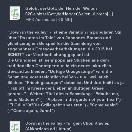
Gelobt sei Gott, der Herr der Welten
02GelobtseiGott,derHerrderWelten_Albrech[...]
MP3-Audiodatei [3.9 MB]
"Down in the valley" - ist eine Variation im populären Stil
über "Da unten im Tale" von Johannes Brahms und
gleichzeitig ein Beispiel für die Sammlung von
sogenannten Crossoverbearbeitungen, die 2015 bei
SCHOTT zur Veröffentlichung geplant ist.
Die Grundidee ist, sehr populäre Stücken aus dem
traditionellen Chorrepertoire in ein neues, aktuelles
Gewand zu kleiden. "Duftige Grasgesänge" wird die
Sammlung voraussichtlich heißen - u.a., weil auch
Silchers "Frisch gesungen" dabei ist. Und dort heißt es ja
"Hab oft im Kreise der Lieben im duftigen Grase
geruht...". Weitere Titel dieser Sammlung: "Erlaube mir,
feins Mädchen" (= "A place in the garden of your heart") -
"El Grillo"(="Die Grille geht spazieren") - "Come again"
(="Come again, John!")
Down in the valley - für gem Chor, Klavier,
(Akkordeon ad libitum)