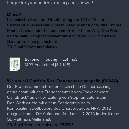
I hope for your understanding and answer!
B) mp3
Livemitschnitt von der Uraufführung am 12.05.13 in der
Landesmusikakademie NRW in Heek. Männerchor des Chores
Modus Novus unter Leitung von Prof. Fritz ter Wey. Das Werk
wurde beim Kompositionswettbewerb NRW 2012 mit einem
Sonderpreis ausgezeichnet.
2013 bei Schott erschienen.
Bei einer Trauung, Haaf.mp3
MP3-Audiodatei [3.1 MB]
'Gelobt sei Gott' für 5-st. Frauenchor a cappella (SSAAA)
Der Frauenkammerchor der Hochschule Osnabrück singt
gemeinsam mit den Frauenstimmen vom "Vokalconsort
Osnabrück" unter der Leitung von Stephan Lutermann.
Das Werk wurde mit einem Sonderpreis beim
Kompositionswettbewerb des Chorverbandes NRW 2012
ausgezeichnet. Die Aufnahme fand am 1.7.2013 in der Kirche
St. Matthäus/Melle statt.
2013 bei Schott erschienen: C55503